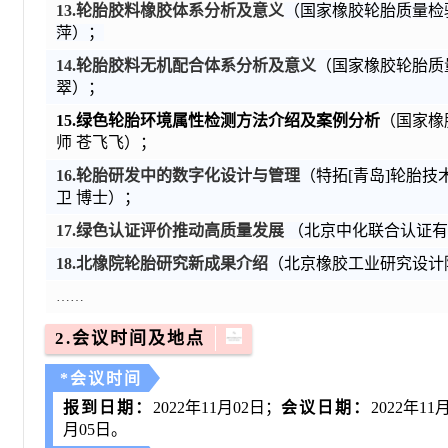
1
3
.轮胎胶料橡胶体系分析及意义
（国家橡胶轮胎质量检
萍）；
1
4
.轮胎胶料无机配合体系分析及意义
（国家橡胶轮胎质
翠）；
1
5
.绿色轮胎环境属性检测方法介绍及案例分析
（国家橡
师
苍飞飞）；
16.
轮胎研发中的数字化设计与管理
（特拓
[
青岛
]
轮胎技
卫
博士）；
17.绿色认证评价推动高质量发展
（北京中化联合认证有
1
8
.北橡院轮胎研究新成果介绍
（北京橡胶工业研究设计
……
2.会议时间及地点
*会议时间
报到日期
：
2022
年
11月02
日；
会议日期：
2022
年
11月
月
05
日。