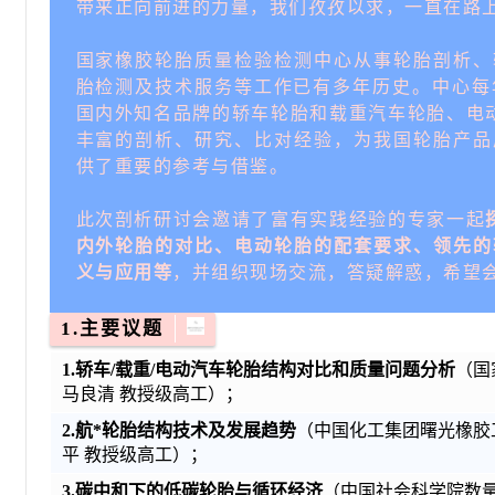
带来正向前进的力量，我们孜孜以求，一直在路
国家橡胶轮胎质量检验检测中心从事轮胎剖析、
胎检测及技术服务等工作已有多年历史。中心每
国内外知名品牌的轿车轮胎和载重汽车轮胎、电
丰富的剖析、研究、比对经验，为我国轮胎产品
供了重要的参考与借鉴。
此次剖析研讨会邀请了富有实践经验的专家一起
内外轮胎的对比、电动轮胎的配套要求、领先的
义与应用等
，并组织现场交流，答疑解惑，希望
1.主要议题
1.轿车/载重
/电动
汽车轮胎结构对比和质量问题分析
（国
马良清 教授级高工）；
2.
航*轮胎结构技术及发展趋势
（中国化工集团曙光橡胶
平
教授级高工）；
3
.碳中和下的低碳轮胎与循环经济
（中国社会科学院数