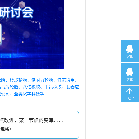
客服
客服
轮胎、玲珑轮胎、倍耐力轮胎、江苏通用、
陆马牌轮胎、八亿橡胶、中策橡胶、长春应
限公司、圣奥化学科技等……
点点改进，某一节点的变革……
）
分规格