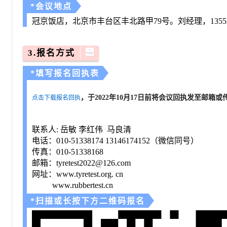
*会议地点
冠京饭店，北京市丰台区丰北路甲
79号
。刘经理，13552
3.报名方式
*填写报名回执表
，
于
2022
年
10
月
17
日前将会议回执发至邮箱或
点击下载报名回执
联系人
: 岳敏 李红伟 马良清
电话：
010-51338174 13146174152（微信同号）
传真：010-51338168
邮箱：
tyretest2022@126.com
网址：
www.tyretest.org. cn
www.rubbertest.cn
*扫描或长按下方二维码报名