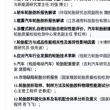
与新能源研究室主任
刘强
博士）；
4
.轿车轮胎剖析报告解读
（玲珑轮胎研究总院副院长
魏
5
.载重汽车轮胎剖析报告解读
（江苏通用科技股份有限
6
.涂覆式刺扎自密封轮胎自密封性能评价、汽车轮胎耐
轮胎质量检验检测中心常务副主任
李红伟）；
7
.轮胎配方与成品性能相关性及差异性影响因素
（卡博
席研究员
徐舟波）；
8
.应对汽车行业发展的轮胎技术革新
（倍耐力轮胎中国
9
.汽车
（
包括电动汽车
）
轮胎配套要求
（吉利汽车研究
家
唐腊梅）；
10
.市场缺陷轮胎
分析
报告
（国家橡胶轮胎质量检验检测
1
1
.轮胎剖析取样、制样
方法
及轮胎胶料物理性能测试分
心主管工程师
史春成）；
1
2
.轮胎胶料硫化体系及有机配合体系分析及意义
（国家
程师
苍飞飞）；