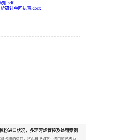
知.pdf
剖析研讨会回执表.docx
胶粉进口状况，多环芳烃管控及处罚案例
化橡胶粉的进口，核心概况如下：进口监管极为