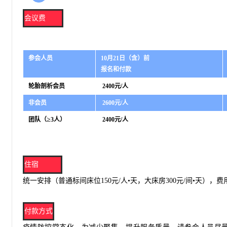
会议费
参会人
员
10月21日（含）前
报名和付款
轮胎剖析会员
2400元/人
非会员
2600元/人
≥
团队
（
3人
）
2400元/人
住宿
统一安排
（
普通标间床位150元/人•天，大床房300元/间•天
），
费
付款方式