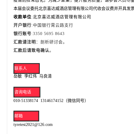
疫情防控常态化，为减少聚集，提升服务质量，请参会人员尽
本届会议委托北京喜达威酒店管理有限公司代收会议费并开具发
收款单位
:北京喜达威酒店管理有限公司
开户银行
:中国银行霄云路支行
银行账号
:3350 5695 8643
汇款请注明
：剖析研讨会。
汇款后请致电确认
。
联系人
岳敏 李红伟 马良清
咨询电话
010-51338174 13146174152
（微信同号）
邮箱
tyretest2021@126.com