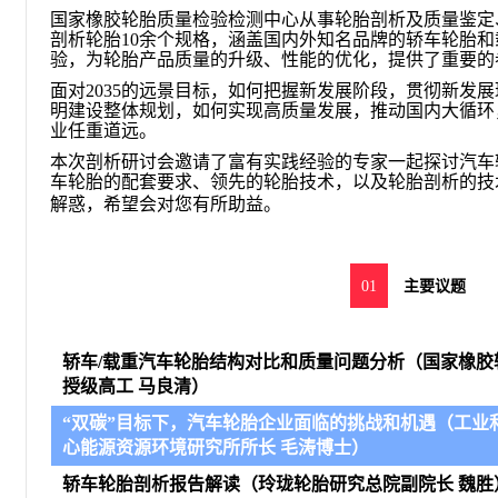
国家橡胶轮胎质量检验检测中心从事轮胎剖析及质量鉴定
剖析轮胎10余个规格，涵盖国内外知名品牌的轿车轮胎
验，为轮胎产品质量的升级、性能的优化，提供了重要的
面对2035的远景目标，如何把握新发展阶段，贯彻新发
明建设整体规划，如何实现高质量发展，推动国内大循环
业任重道远。
本次剖析研讨会邀请了富有实践经验的专家一起探讨汽车
车轮胎的配套要求、领先的轮胎技术，以及轮胎剖析的技
解惑，希望会对您有所助益。
01
主要议题
轿车/载重汽车轮胎结构对比和质量问题分析
（
国家橡胶
授级高工
马良清
）
“双碳”目标下，汽车轮胎企业面临的挑战和机遇
（
工业
心能源资源环境研究所所长
毛涛博士
）
轿车轮胎剖析报告解读
（
玲珑轮胎研究总院副院长 魏胜