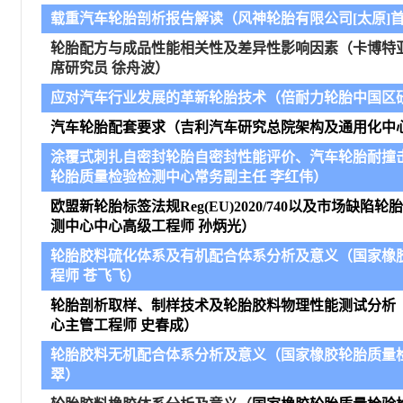
载重汽车轮胎剖析报告解读
（
风神轮胎有限公司
[
太原
]
轮胎配方与成品性能相关性及差异性影响因素（卡博特
席研究员 徐舟波
）
应对汽车行业发展的革新轮胎技术（倍耐力轮胎中国区研
汽车轮胎配套要求
（
吉利汽车研究总院架构及通用化中
涂覆式刺扎自密封轮胎自密封性能评价、汽车轮胎耐撞
轮胎质量检验检测中心常
务副主任 李红伟
）
欧盟新轮胎标签法规Reg(EU)2020/740以及市场缺陷轮
测中心
中心高级工程师 孙炳光
）
轮胎胶料硫化体系及有机配合体系分析及意义
（
国家橡
程师 苍飞飞
）
轮胎剖析取样、制样技术及轮胎胶料物理性能测试分析
心主管工程师 史春成
）
轮胎胶料无机配合体系分析及意义
（
国家橡胶轮胎质量
翠
）