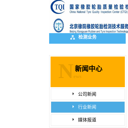
检测业务
N
新闻中心
ews
公司新闻
行业新闻
媒体报道