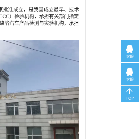
经国家批准成立，是我国成立最早、技术
CCC）检验机构，承担有关部门指定
缺陷汽车产品检测与实验机构，承担
客服
客服