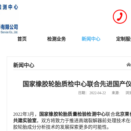
首页
检测业务
新闻中心
定制服
新闻中心
国家橡胶轮胎质检中心联合先进国产
日期：
2022-04-22
来源:
浏
2022年3月，
国家橡胶轮胎质量检验检测中心
联合
北京莱
共建实验室
，双方将致力于推进高端裂解器前处理技术在
胶轮胎成分分析技术的发展探索更多的可能性。