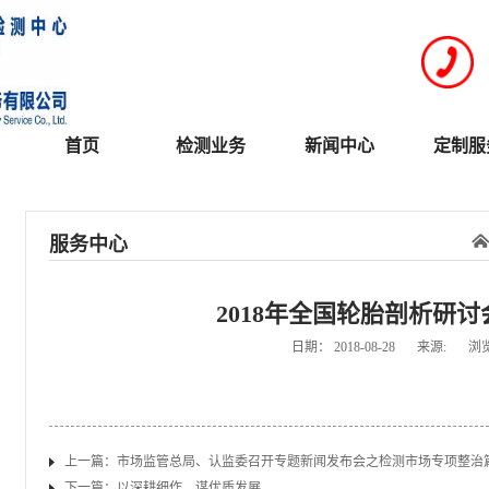
首页
检测业务
新闻中心
定制服
服务中心
2018年全国轮胎剖析研
日期：
2018-08-28
来源:
浏
上一篇：
市场监管总局、认监委召开专题新闻发布会之检测市场专项整治
下一篇：
以深耕细作，谋优质发展