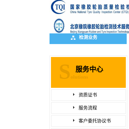
检测业务
S
服务中心
olutions
资质证书
服务流程
客户委托协议书