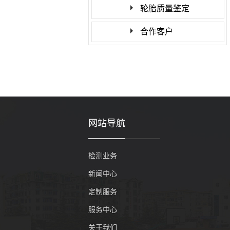
轮胎质量鉴定
合作客户
网站导航
检测业务
新闻中心
定制服务
服务中心
关于我们