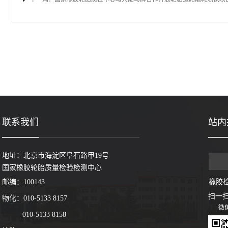
联系我们
站内
地址：北京市海淀区阜石路甲19号
国家橡胶轮胎质量检验检测中心
邮编：100143
橡胶
扫一
物化：010-5133 8157
微
010-5133 8158