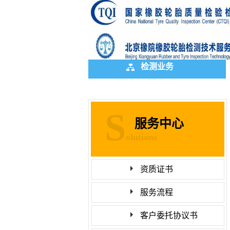
检测业务
S
服务中心
olutions
资质证书
服务流程
客户委托协议书