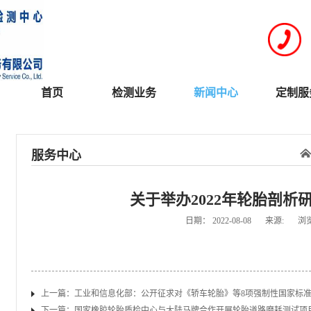
首页
检测业务
新闻中心
定制服
服务中心
关于举办2022年轮胎剖析
日期：
2022-08-08
来源:
浏
上一篇：
工业和信息化部：公开征求对《轿车轮胎》等8项强制性国家标
下一篇：
国家橡胶轮胎质检中心与大陆马牌合作开展轮胎道路磨耗测试项